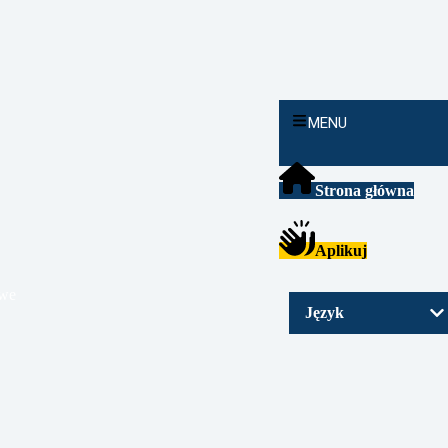
MENU
Strona główna
Aplikuj
owe
Wybierz
Język
język