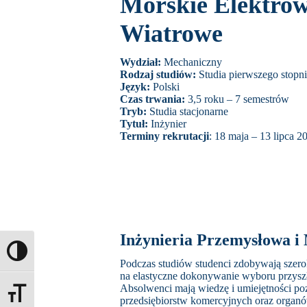
Morskie Elektro
Wiatrowe
Wydział:
Mechaniczny
Rodzaj studiów:
Studia pierwszego stopni
Język:
Polski
Czas trwania:
3,5 roku – 7 semestrów
Tryb:
Studia stacjonarne
Tytuł:
Inżynier
Terminy rekrutacji
: 18 maja – 13 lipca 20
Inżynieria Przemysłowa i
Toggle High Contrast
Podczas studiów studenci zdobywają szerok
na elastyczne dokonywanie wyboru przyszł
Absolwenci mają wiedzę i umiejętności poz
Toggle Font size
przedsiębiorstw komercyjnych oraz organów 