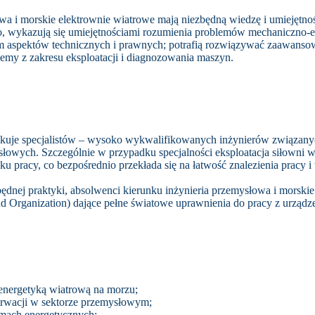
a i morskie elektrownie wiatrowe mają niezbędną wiedzę i umiejętnoś
to, wykazują się umiejętnościami rozumienia problemów mechaniczno-
em aspektów technicznych i prawnych; potrafią rozwiązywać zaawansow
emy z zakresu eksploatacji i diagnozowania maszyn.
rakuje specjalistów – wysoko wykwalifikowanych inżynierów związanyc
łowych. Szczególnie w przypadku specjalności eksploatacja siłowni 
nku pracy, co bezpośrednio przekłada się na łatwość znalezienia pracy 
ędnej praktyki, absolwenci kierunku inżynieria przemysłowa i morski
d Organization
) dające pełne światowe uprawnienia do pracy z urządz
 energetyką wiatrową na morzu;
nserwacji w sektorze przemysłowym;
rmach energetycznych;