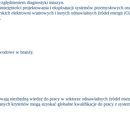
względnieniem diagnostyki maszyn.
 umiejętności projektowania i eksploatacji systemów przemysłowych ora
skich elektrowni wiatrowych i innych odnawialnych źródeł energii (O
ą.
zawodowe w branży.
ywają niezbędną wiedzę do pracy w sektorze odnawialnych źródeł energ
nych kryteriów mogą uzyskać globalne kwalifikacje do pracy z syste