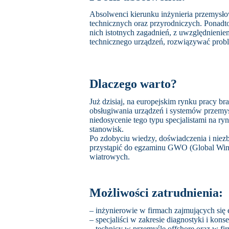
Absolwenci kierunku inżynieria przemysłow
technicznych oraz przyrodniczych. Ponad
nich istotnych zagadnień, z uwzględnieni
technicznego urządzeń, rozwiązywać probl
Dlaczego warto?
Już dzisiaj, na europejskim rynku pracy b
obsługiwania urządzeń i systemów przemys
niedosycenie tego typu specjalistami na ry
stanowisk.
Po zdobyciu wiedzy, doświadczenia i niezb
przystąpić do egzaminu GWO (
Global Win
wiatrowych.
Możliwości zatrudnienia:
– inżynierowie w firmach zajmujących się
– specjaliści w zakresie diagnostyki i ko
– technicy w przemyśle offshore oraz w fi