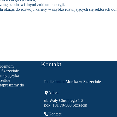
ązanej z odnawialnymi źródłami energii.
ła okazja do rozwoju kariery w szybko rozwijających się sektorach odn
Kontakt
tudentom
 Szczecinie.
ursy języka
zelkie
Politechnika Morska w Szczecinie
 zapraszamy do
Adres
ul. Wały Chrobrego 1-2
pok. 101 70-500 Szczecin
Kontact